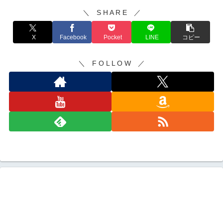
＼ S H A R E ／
X
Facebook
Pocket
LINE
コピー
＼ F O L L O W ／