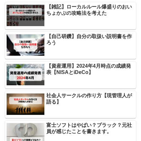
【雑記】ローカルルール爆盛りのおい
ちょかぶの攻略法を考えた
【自己研鑽】自分の取扱い説明書を作
ろう
【資産運用】2024年4月時点の成績発
表【NISAとiDeCo】
社会人サークルの作り方【現管理人が
語る】
富士ソフトはやばい？ブラック？元社
員が感じたことを書きます。