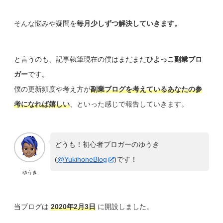
そんな悩みや疑問を
毎月少しずつ解決していきます。
と言うのも、記事執筆現在の僕はまだまだ
ひよっこ副業ブロ
ガー
です。
僕の更新頻度や考え方が
副業ブログを考えているあなたの参
考になれば嬉しい
、といった感じで報告していきます。
どうも！初心者ブロガーのゆうき
(
@YukihoneBlog
)です！
ゆうき
当ブログは
2020年2月3日
に開設しました。