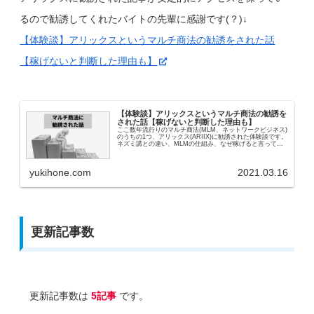
るので勧誘してくれたバイトの先輩に感謝です(？)↓
【体験談】アリックスというマルチ商法の勧誘をされた話
【稼げないと判断した理由も】
【体験談】アリックスというマルチ商法の勧誘を
された話【稼げないと判断した理由も】
ここ数年流行りのマルチ商法(MLM、ネットワークビジネス)
のうちの1つ、アリックス(ARIIX)に勧誘された体験談です。
ネズミ講との違い、MLMの仕組み、なぜ稼げると言って勧
めてくるのか、なぜネットでは稼げないと言われているのか
を解説。
yukihone.com
2021.03.16
更新記事数
更新記事数は
5記事
です。