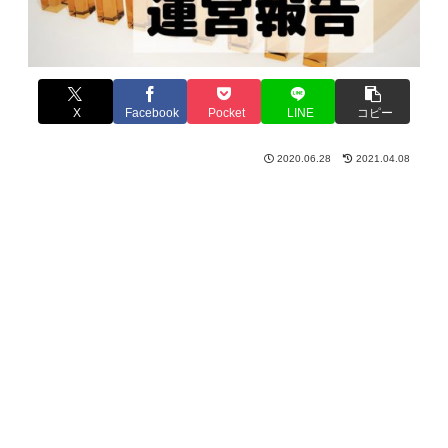
X
Facebook
Pocket
LINE
コピー
2020.06.28
2021.04.08